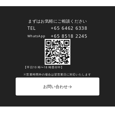
その他
プロのオススメ物件
(
21
)
まずはお気軽にご相談ください
VRあり
(
10
)
TEL
+65 6462 6338
+65 8518 2245
WhatsApp
1584
該当フロア
件
(
330
棟
)
検索する
【平日10 時〜18 時受付中】
※営業時間外の場合は翌営業日に対応いたします
お問い合わせ