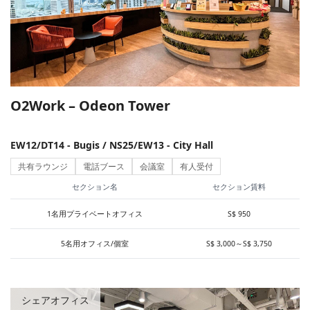
共有ラウンジ
(
132
)
電話ブース
(
117
)
有人受付
(
126
)
O2Work – Odeon Tower
サービス名
O2Work
(
3
)
EW12/DT14 - Bugis / NS25/EW13 - City Hall
IWG
(
14
)
共有ラウンジ
電話ブース
会議室
有人受付
Others
(
6
)
セクション名
セクション賃料
×
Centennial Business Suites
(
6
)
1名用プライベートオフィス
S$ 950
エリアから探す
駅から探す
SERVCORP
(
4
)
×
5名用オフィス/個室
S$ 3,000～S$ 3,750
The Executive Centre
(
9
)
Raffles Place / Marina Bay
(
116
)
人数
Corporate Serviced Offices
(
5
)
Tanjong Pagar / Anson Rd
(
35
)
シェアオフィス
1 ~ 4名
(
142
)