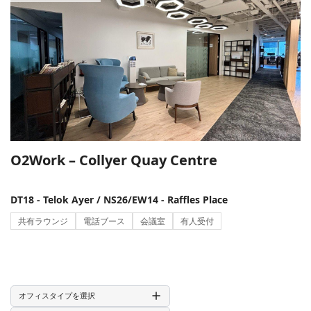
JustCo/THE COLLECTIVE
(
15
)
Orchard / River Valley
(
35
)
5 ~ 10名
(
190
)
Arcc Spaces
(
4
)
City Hall / Suntec City
(
31
)
11 ~ 20名
(
185
)
N9 Offices
(
9
)
Bugis / Beach Road
(
18
)
21 ~ 30名
(
140
)
SmartWorks
(
4
)
Robinson / Cecil / Shenton
(
15
)
31 ~ 50名
(
122
)
×
WeWork
(
12
)
Alexandra
(
9
)
51名 ~
(
110
)
The Company
(
1
)
Tampines
(
6
)
すべてのオフィス
O2Work – Collyer Quay Centre
The Workshop
(
5
)
One North
(
6
)
シェアオフィス
広さ ※一般オフィスのみ
Industrious (formerly The Great Room)
(
9
)
Woodlands
(
5
)
一般オフィス
DT18 - Telok Ayer / NS26/EW14 - Raffles Place
CEO SUITE
(
1
)
Novena
(
5
)
共有ラウンジ
電話ブース
会議室
有人受付
sqft
〜
sqft
1584
Hub Suites
(
1
)
該当フロア
件
(
330
棟
)
Harbourfront
(
4
)
The Work Boulevard
(
3
)
検索する
Buona Vista
(
4
)
月額賃料
The Work Project
(
11
)
オフィスタイプを選択
Jurong
(
4
)