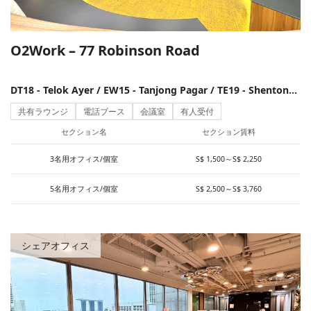
O2Work – 77 Robinson Road
DT18 - Telok Ayer / EW15 - Tanjong Pagar / TE19 - Shenton
Way
共有ラウンジ
電話ブース
会議室
有人受付
セクション名
セクション賃料
3名用オフィス/個室
S$ 1,500～S$ 2,250
5名用オフィス/個室
S$ 2,500～S$ 3,760
x
詳細条件を選択
※シェアオフィスのみ
シェアオフィス
設備
有料会議室
(
133
)