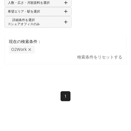
人数・広さ・月額賃料を選択
Compass Offices
(
2
)
Paya Lebar
(
2
)
希望エリア・駅を選択
S$
〜
S$
JHub
(
2
)
Marine Parade
(
1
)
詳細条件を選択
※シェアオフィスのみ
The Hive
(
3
)
Ang Mo Kio
(
1
)
Work Kube
(
1
)
Yio Chu Kang
(
1
)
現在の検索条件：
1584
該当フロア
件
(
330
棟
)
O2Work
Mox Office
(
1
)
検索条件をリセットする
検索する
Work Central
(
1
)
1584
該当フロア
件
(
330
棟
)
Verve Office
(
3
)
検索する
UClub
(
2
)
Penguins Coworking
(
1
)
1
One＆Co
(
1
)
CITY SERVICED OFFICES
(
1
)