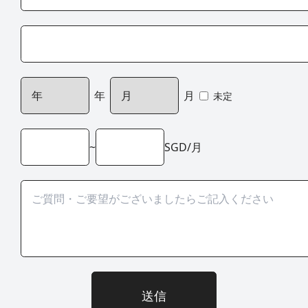
年
月
未定
~
SGD/月
送信