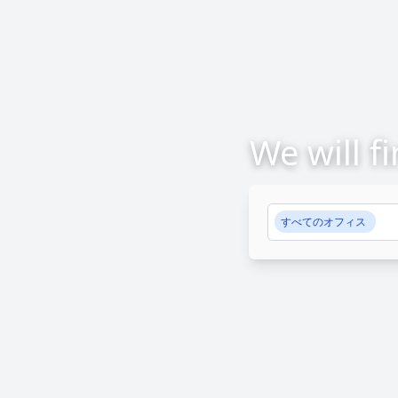
We will f
すべてのオフィス