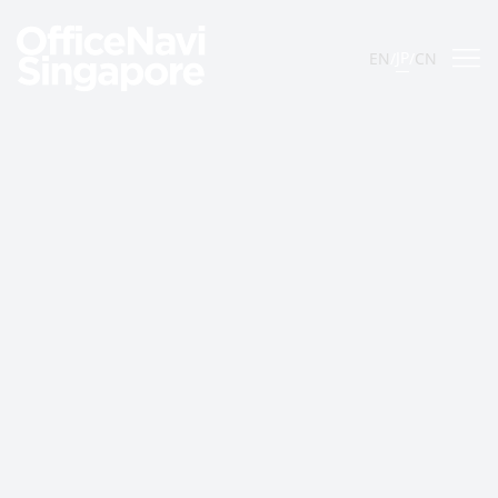
JP
EN
/
/
CN