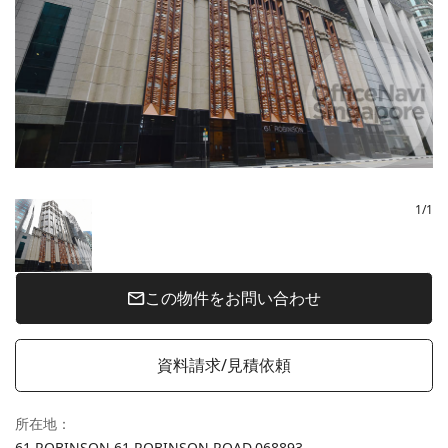
1
/
1
この物件をお問い合わせ
資料請求/見積依頼
所在地
：
61 ROBINSON 61 ROBINSON ROAD,
068893