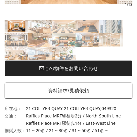
1
/
13
この物件をお問い合わせ
資料請求/見積依頼
所在地
：
21 COLLYER QUAY 21 COLLYER QUAY,
049320
交通
：
Raffles Place MRT駅徒歩2分 / North-South Line
Raffles Place MRT駅徒歩1分 / East-West Line
推奨人数：
11 ~ 20名
/
21 ~ 30名
/
31 ~ 50名
/
51名 ~