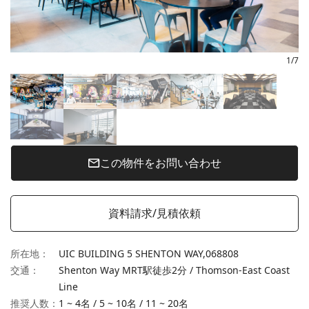
1
/
7
この物件をお問い合わせ
資料請求/見積依頼
所在地
：
UIC BUILDING 5 SHENTON WAY,
068808
交通
：
Shenton Way MRT駅徒歩2分 / Thomson-East Coast
Line
推奨人数：
1 ~ 4名
/
5 ~ 10名
/
11 ~ 20名