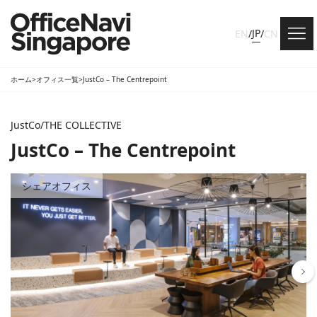
JP
EN
/
/
CN
ホーム
>
オフィス一覧
>
JustCo – The Centrepoint
JustCo/THE COLLECTIVE
JustCo – The Centrepoint
シェアオフィス