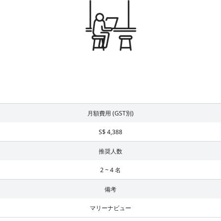
月額費用 (GST別)
S$ 4,388
推奨人数
2 ~ 4 名
備考
マリーナビュー