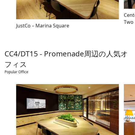
Cent
Two
JustCo – Marina Square
CC4/DT15 - Promenade
周辺の人気オ
フィス
Popular Office